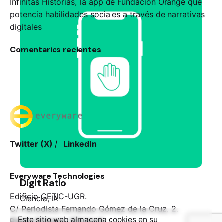
Infinitas Historias, la app de Fundación Orange que
potencia habilidades sociales a través de narrativas
digitales
Comentarios recientes
Twitter (X)
/
LinkedIn
Everyware Technologies
Digit Ratio
Edificio CETIC-UGR.
Ciencia
IA
C/ Periodista Fernando Gómez de la Cruz, 2.
Este sitio web almacena cookies en su
Planta Primera, Oficina 6.