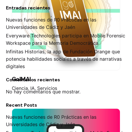
Entradas recientes
Nuevas funciones de R0 Prácticas en las
Universidades de Cádiz y Jaén
Everyware Technologies participa en Mobile Forensic
Workspace para la Memoria Democrática
Infinitas Historias, la app de Fundación Orange que
potencia habilidades sociales a través de narrativas
digitales
GoIMAI
Comentarios recientes
Ciencia
IA
Servicios
No hay comentarios que mostrar.
Recent Posts
Nuevas funciones de R0 Prácticas en las
Universidades de Cádiz y Jaén