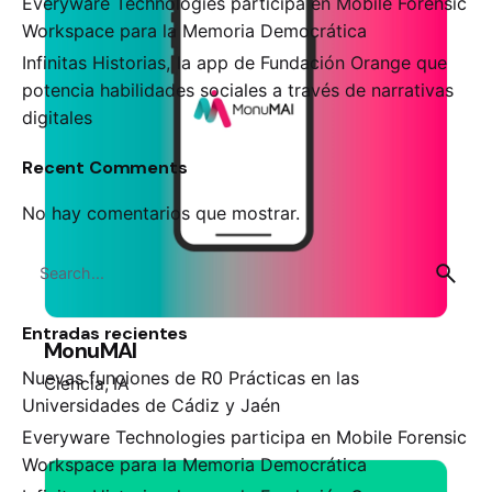
Everyware Technologies participa en Mobile Forensic
Workspace para la Memoria Democrática
Infinitas Historias, la app de Fundación Orange que
potencia habilidades sociales a través de narrativas
digitales
Recent Comments
No hay comentarios que mostrar.
S
e
a
Entradas recientes
r
MonuMAI
c
Nuevas funciones de R0 Prácticas en las
Ciencia
IA
h
Universidades de Cádiz y Jaén
f
Everyware Technologies participa en Mobile Forensic
o
Workspace para la Memoria Democrática
r