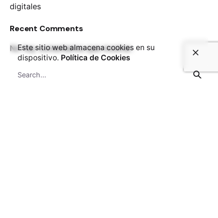
digitales
Recent Comments
Este sitio web almacena cookies en su
No hay comentarios que mostrar.
dispositivo.
Política de Cookies
Search
for
Entradas recientes
Nuevas funciones de R0 Prácticas en las
Universidades de Cádiz y Jaén
Everyware Technologies participa en Mobile Forensic
Workspace para la Memoria Democrática
Infinitas Historias, la app de Fundación Orange que
potencia habilidades sociales a través de narrativas
digitales