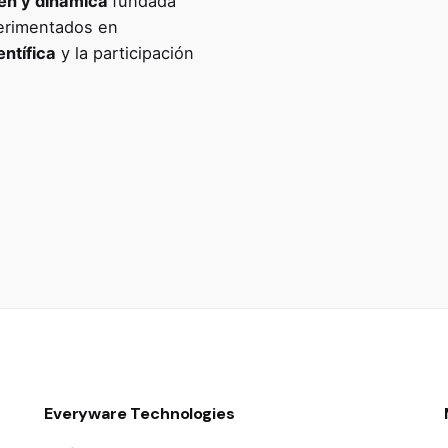
en y dinámica
fundada
perimentados en
entífica
y la participación
Everyware Technologies