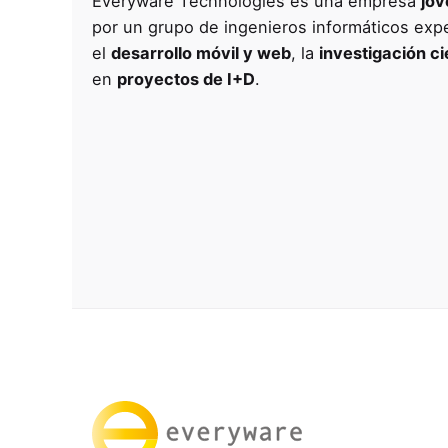
Everyware Technologies es una empresa
jov
por un grupo de ingenieros informáticos ex
el
desarrollo móvil y web
, la
investigación ci
en
proyectos de I+D
.