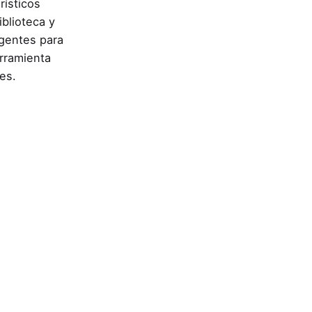
rísticos
iblioteca y
igentes para
erramienta
tes.