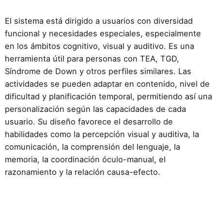
imágenes y escuchando sonidos.
establecer la secuencia correcta (por ejemplo,
(Memory-Match). Crea actividades para trabajar
ordenación de frases) o bien seleccionar uno de
El sistema está dirigido a usuarios con diversidad
la memoria, pudiendo usar imágenes y textos.
ellos.
funcional y necesidades especiales, especialmente
en los ámbitos cognitivo, visual y auditivo. Es una
herramienta útil para personas con TEA, TGD,
Síndrome de Down y otros perfiles similares. Las
actividades se pueden adaptar en contenido, nivel de
dificultad y planificación temporal, permitiendo así una
personalización según las capacidades de cada
usuario. Su diseño favorece el desarrollo de
habilidades como la percepción visual y auditiva, la
comunicación, la comprensión del lenguaje, la
memoria, la coordinación óculo-manual, el
razonamiento y la relación causa-efecto.