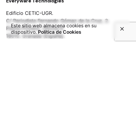
Everyware Technologies
Edificio CETIC-UGR.
C/ Periodista Fernando Gómez de la Cruz, 2.
Este sitio web almacena cookies en su
Planta Primera, Oficina 6.
dispositivo.
Política de Cookies
18015. Granada (España).
Mapa del sitio
Inicio
Equipo
Proyectos
Blog
Contacto